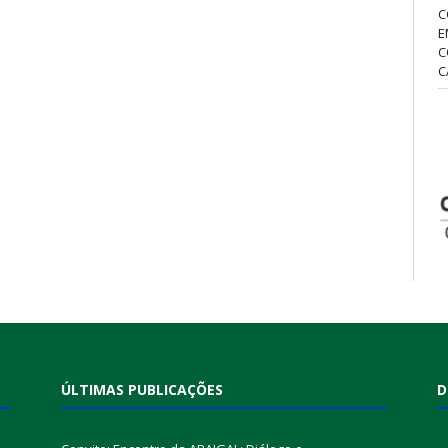
C
E
C
C
ÚLTIMAS PUBLICAÇÕES
D