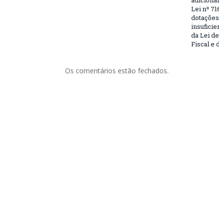
adiciona
Lei nº 71
dotações
insufici
da Lei d
Fiscal e 
Os comentários estão fechados.