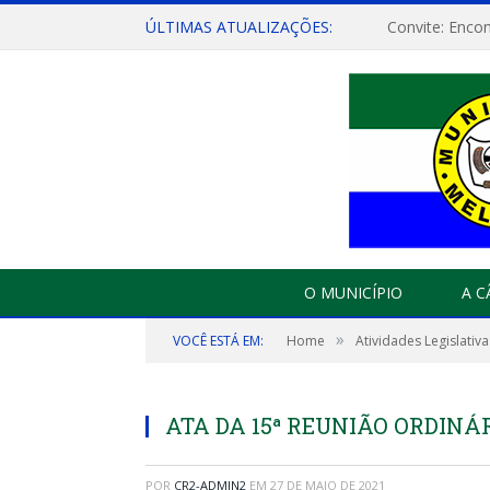
ÚLTIMAS ATUALIZAÇÕES:
O MUNICÍPIO
A 
»
VOCÊ ESTÁ EM:
Home
Atividades Legislativa
ATA DA 15ª REUNIÃO ORDINÁRI
POR
CR2-ADMIN2
EM
27 DE MAIO DE 2021