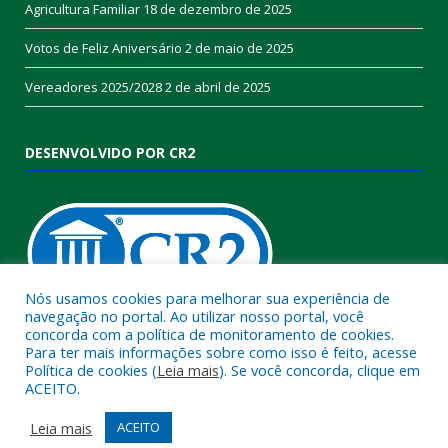
Agricultura Familiar
18 de dezembro de 2025
Votos de Feliz Aniversário
2 de maio de 2025
Vereadores 2025/2028
2 de abril de 2025
DESENVOLVIDO POR CR2
Nós usamos cookies para melhorar sua experiência de
navegação no portal. Ao utilizar nosso portal, você
concorda com a política de monitoramento de cookies.
Muito mais que
criar site
ou
sistema para prefeituras
!
Para ter mais informações sobre como isso é feito, acesse
Política de cookies (
Leia mais
). Se você concorda, clique em
Realizamos uma
assessoria
completa, onde garantimos em
ACEITO.
contrato que todas as exigências das
leis de transparência
pública
serão atendidas.
Leia mais
ACEITO