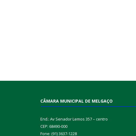
CÂMARA MUNICIPAL DE MELGAÇO
End.: Av Senador Lemos 357 – centro
CEP: 68490-000
Fone: (91) 3637-1228