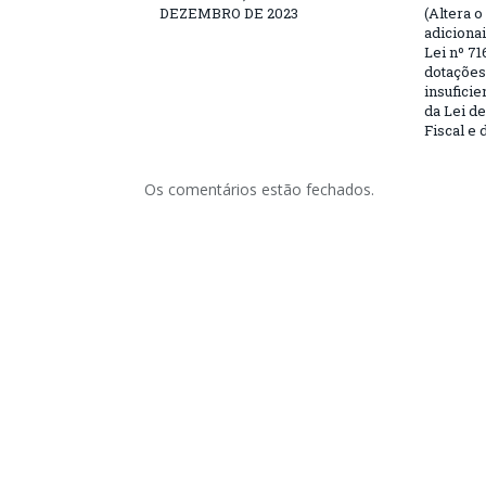
DEZEMBRO DE 2023
(Altera o
adiciona
Lei nº 71
dotações
insufici
da Lei d
Fiscal e 
Os comentários estão fechados.