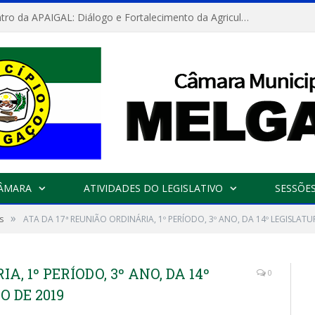
Convite: Encontro da APAIGAL: Diálogo e Fortalecimento da Agricultura Familiar
CÂMARA
ATIVIDADES DO LEGISLATIVO
SESSÕE
»
s
ATA DA 17ª REUNIÃO ORDINÁRIA, 1º PERÍODO, 3º ANO, DA 14º LEGISLAT
A, 1º PERÍODO, 3º ANO, DA 14º
0
 DE 2019