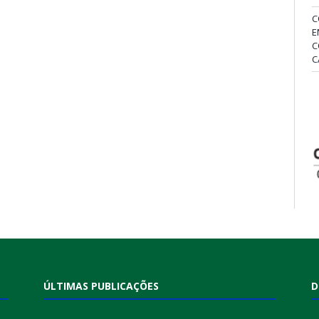
C
E
C
C
ÚLTIMAS PUBLICAÇÕES
D