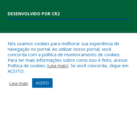
DESENVOLVIDO POR CR2
Nós usamos cookies para melhorar sua experiência de
navegação no portal. Ao utilizar nosso portal, você
concorda com a política de monitoramento de cookies.
Para ter mais informações sobre como isso é feito, acesse
Política de cookies (
Leia mais
). Se você concorda, clique em
ACEITO.
Muito mais que
criar site
ou
sistema para prefeituras
!
Realizamos uma
assessoria
completa, onde garantimos em
Leia mais
ACEITO
contrato que todas as exigências das
leis de transparência
pública
serão atendidas.
Conheça o
PNTP
e o
Radar da Transparência Pública