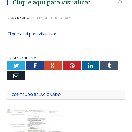
Clique aqui para visualizar
0
POR
CR2-ADMIN4
EM
1 DE JULHO DE 2021
Clique aqui para visualizar
COMPARTILHAR:
Twitter
Facebook
Google+
Pinterest
LinkedIn
Tumblr
Email
CONTEÚDO RELACIONADO