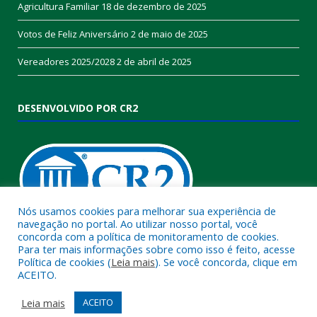
Agricultura Familiar
18 de dezembro de 2025
Votos de Feliz Aniversário
2 de maio de 2025
Vereadores 2025/2028
2 de abril de 2025
DESENVOLVIDO POR CR2
Nós usamos cookies para melhorar sua experiência de
navegação no portal. Ao utilizar nosso portal, você
concorda com a política de monitoramento de cookies.
Muito mais que
criar site
ou
sistema para prefeituras
!
Para ter mais informações sobre como isso é feito, acesse
Política de cookies (
Leia mais
). Se você concorda, clique em
Realizamos uma
assessoria
completa, onde garantimos em
ACEITO.
contrato que todas as exigências das
leis de transparência
pública
serão atendidas.
Leia mais
ACEITO