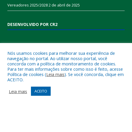
Vereadores 2025/2028
2 de abril de 2025
DESENVOLVIDO POR CR2
Nós usamos cookies para melhorar sua experiência de
navegação no portal. Ao utilizar nosso portal, você
concorda com a política de monitoramento de cookies.
Para ter mais informações sobre como isso é feito, acesse
Política de cookies (
Leia mais
). Se você concorda, clique em
ACEITO.
Muito mais que
criar site
ou
sistema para prefeituras
!
Realizamos uma
assessoria
completa, onde garantimos em
Leia mais
ACEITO
contrato que todas as exigências das
leis de transparência
pública
serão atendidas.
Conheça o
PNTP
e o
Radar da Transparência Pública