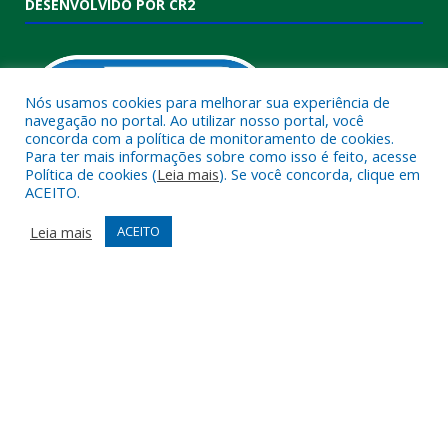
DESENVOLVIDO POR CR2
Nós usamos cookies para melhorar sua experiência de
navegação no portal. Ao utilizar nosso portal, você
concorda com a política de monitoramento de cookies.
Para ter mais informações sobre como isso é feito, acesse
Política de cookies (
Leia mais
). Se você concorda, clique em
ACEITO.
Muito mais que
criar site
ou
sistema para prefeituras
!
Realizamos uma
assessoria
completa, onde garantimos em
Leia mais
ACEITO
contrato que todas as exigências das
leis de transparência
pública
serão atendidas.
Conheça o
PNTP
e o
Radar da Transparência Pública
Todos os direitos reservados a Câmara Municipal de Melgaço.