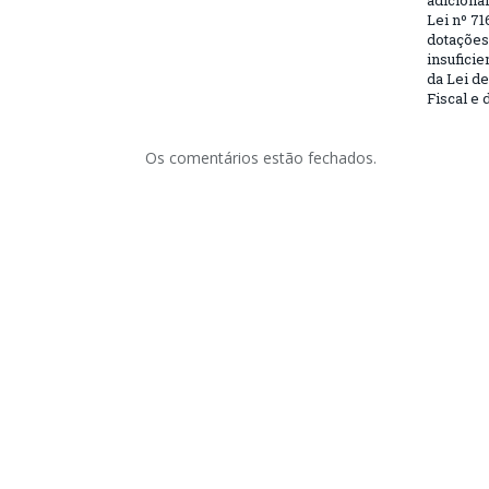
adiciona
Lei nº 71
dotações
insufici
da Lei d
Fiscal e 
Os comentários estão fechados.