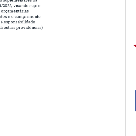
is suplementares da
6/2022, visando suprir
 orçamentárias
entes e o cumprimento
e Responsabilidade
dá outras providências)