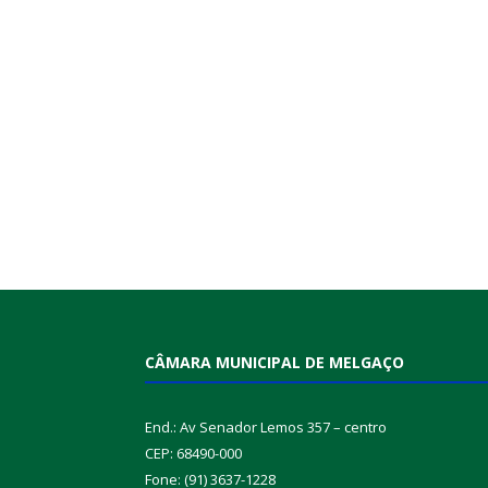
CÂMARA MUNICIPAL DE MELGAÇO
End.: Av Senador Lemos 357 – centro
CEP: 68490-000
Fone: (91) 3637-1228