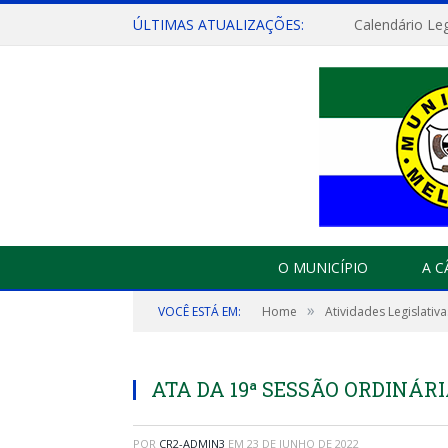
ÚLTIMAS ATUALIZAÇÕES:
Calendário Leg
O MUNICÍPIO
A 
»
VOCÊ ESTÁ EM:
Home
Atividades Legislativa
ATA DA 19ª SESSÃO ORDINÁRIA
POR
CR2-ADMIN3
EM
23 DE JUNHO DE 2022