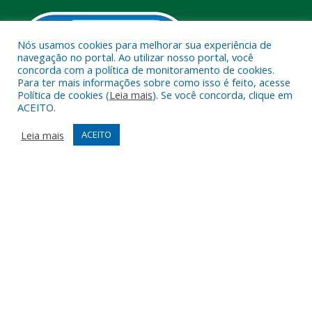
Nós usamos cookies para melhorar sua experiência de
navegação no portal. Ao utilizar nosso portal, você
concorda com a política de monitoramento de cookies.
Para ter mais informações sobre como isso é feito, acesse
Política de cookies (
Leia mais
). Se você concorda, clique em
ACEITO.
Muito mais que
criar site
ou
sistema para prefeituras
!
Realizamos uma
assessoria
completa, onde garantimos em
Leia mais
ACEITO
contrato que todas as exigências das
leis de transparência
pública
serão atendidas.
Conheça o
PNTP
e o
Radar da Transparência Pública
Todos os direitos reservados a Câmara Municipal de Melgaço.
Mapa do Site
Acessar Área Administrativa