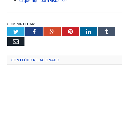
Clique aqui para visualizar
COMPARTILHAR:
Twitter
Facebook
Google+
Pinterest
LinkedIn
Tumblr
Email
CONTEÚDO RELACIONADO