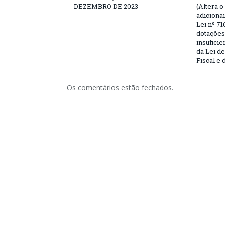
DEZEMBRO DE 2023
(Altera o
adiciona
Lei nº 71
dotações
insufici
da Lei d
Fiscal e 
Os comentários estão fechados.