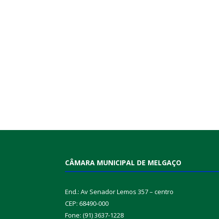
CÂMARA MUNICIPAL DE MELGAÇO
End.: Av Senador Lemos 357 – centro
CEP: 68490-000
Fone: (91) 3637-1228