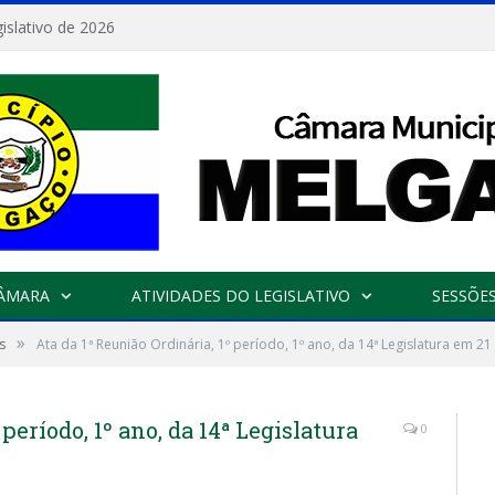
islativo de 2026
CÂMARA
ATIVIDADES DO LEGISLATIVO
SESSÕE
»
s
Ata da 1ª Reunião Ordinária, 1º período, 1º ano, da 14ª Legislatura em 21
período, 1º ano, da 14ª Legislatura
0