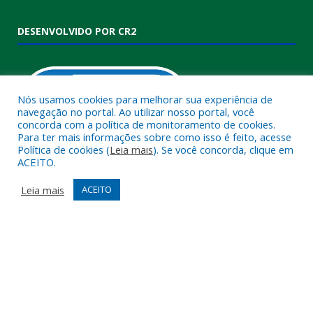
DESENVOLVIDO POR CR2
Nós usamos cookies para melhorar sua experiência de
navegação no portal. Ao utilizar nosso portal, você
concorda com a política de monitoramento de cookies.
Para ter mais informações sobre como isso é feito, acesse
Política de cookies (
Leia mais
). Se você concorda, clique em
ACEITO.
Muito mais que
criar site
ou
sistema para prefeituras
!
Realizamos uma
assessoria
completa, onde garantimos em
Leia mais
ACEITO
contrato que todas as exigências das
leis de transparência
pública
serão atendidas.
Conheça o
PNTP
e o
Radar da Transparência Pública