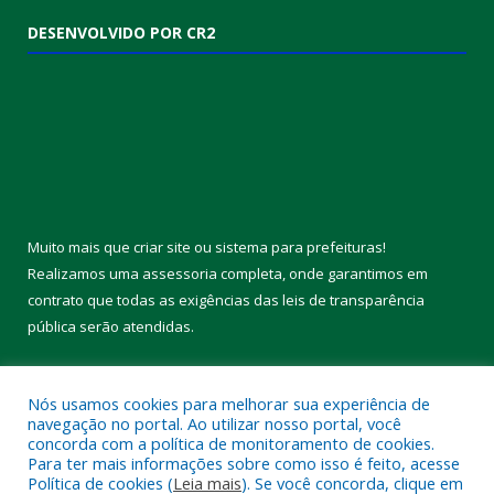
DESENVOLVIDO POR CR2
Muito mais que
criar site
ou
sistema para prefeituras
!
Realizamos uma
assessoria
completa, onde garantimos em
contrato que todas as exigências das
leis de transparência
pública
serão atendidas.
Conheça o
PNTP
e o
Radar da Transparência Pública
Nós usamos cookies para melhorar sua experiência de
navegação no portal. Ao utilizar nosso portal, você
concorda com a política de monitoramento de cookies.
Para ter mais informações sobre como isso é feito, acesse
Política de cookies (
Leia mais
). Se você concorda, clique em
Todos os direitos reservados a Câmara Municipal de Melgaço.