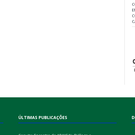
C
E
C
C
ÚLTIMAS PUBLICAÇÕES
D