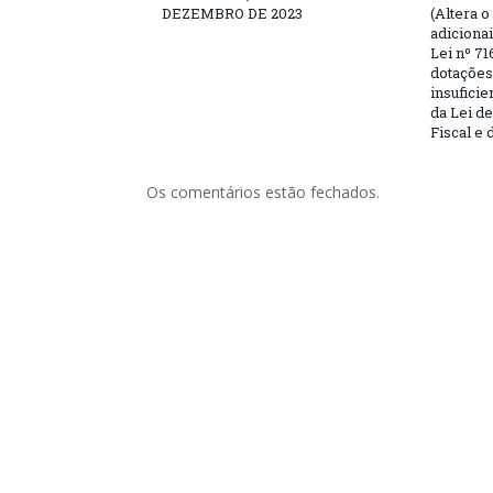
DEZEMBRO DE 2023
(Altera o
adiciona
Lei nº 71
dotações
insufici
da Lei d
Fiscal e 
Os comentários estão fechados.