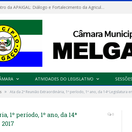
Convite: Encontro da APAIGAL: Diálogo e Fortalecimento da Agricultura Familiar
CÂMARA
ATIVIDADES DO LEGISLATIVO
SESSÕE
»
s
Ata da 2ª Reunião Extraordinária, 1º período, 1º ano, da 14ª Legislatura
a, 1º período, 1º ano, da 14ª
0
 2017