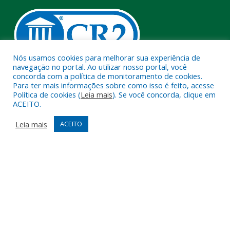
Nós usamos cookies para melhorar sua experiência de
navegação no portal. Ao utilizar nosso portal, você
concorda com a política de monitoramento de cookies.
Muito mais que
criar site
ou
sistema para prefeituras
!
Para ter mais informações sobre como isso é feito, acesse
Política de cookies (
Leia mais
). Se você concorda, clique em
Realizamos uma
assessoria
completa, onde garantimos em
ACEITO.
contrato que todas as exigências das
leis de transparência
pública
serão atendidas.
Leia mais
ACEITO
Conheça o
PNTP
e o
Radar da Transparência Pública
Todos os direitos reservados a Câmara Municipal de Melgaço.
Mapa do Site
Acessar Área Administrativa