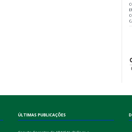
C
E
C
C
ÚLTIMAS PUBLICAÇÕES
D