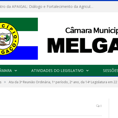
 Aniversário
CÂMARA
ATIVIDADES DO LEGISLATIVO
SESSÕE
»
s
Ata da 3ª Reunião Ordinária, 1º período, 2º ano, da 14ª Legislatura em 2
0