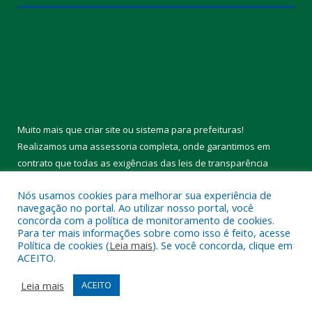
Muito mais que
criar site
ou
sistema para prefeituras
!
Realizamos uma
assessoria
completa, onde garantimos em
contrato que todas as exigências das
leis de transparência
pública
serão atendidas.
Nós usamos cookies para melhorar sua experiência de
navegação no portal. Ao utilizar nosso portal, você
Conheça o
PNTP
e o
Radar da Transparência Pública
concorda com a política de monitoramento de cookies.
Para ter mais informações sobre como isso é feito, acesse
Política de cookies (
Leia mais
). Se você concorda, clique em
ACEITO.
Todos os direitos reservados a Câmara Municipal de Melgaço.
Leia mais
ACEITO