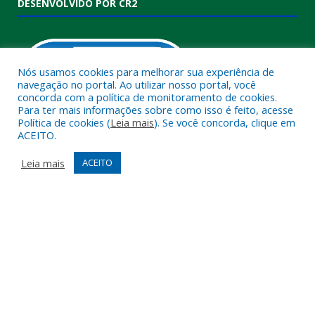
DESENVOLVIDO POR CR2
Nós usamos cookies para melhorar sua experiência de
navegação no portal. Ao utilizar nosso portal, você
concorda com a política de monitoramento de cookies.
Para ter mais informações sobre como isso é feito, acesse
Política de cookies (
Leia mais
). Se você concorda, clique em
ACEITO.
Muito mais que
criar site
ou
sistema para prefeituras
!
Realizamos uma
assessoria
completa, onde garantimos em
Leia mais
ACEITO
contrato que todas as exigências das
leis de transparência
pública
serão atendidas.
Conheça o
PNTP
e o
Radar da Transparência Pública
Todos os direitos reservados a Câmara Municipal de Melgaço.