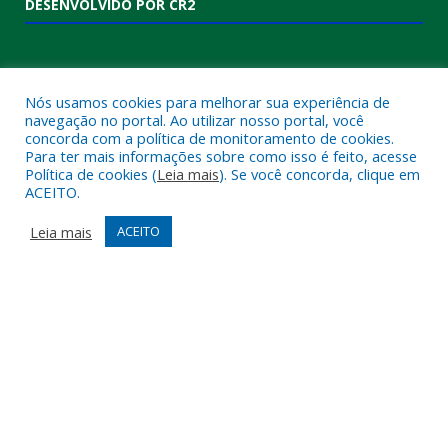
DESENVOLVIDO POR CR2
Nós usamos cookies para melhorar sua experiência de
navegação no portal. Ao utilizar nosso portal, você
concorda com a política de monitoramento de cookies.
Para ter mais informações sobre como isso é feito, acesse
Política de cookies (
Leia mais
). Se você concorda, clique em
ACEITO.
Muito mais que
criar site
ou
sistema para prefeituras
!
Realizamos uma
assessoria
completa, onde garantimos em
Leia mais
ACEITO
contrato que todas as exigências das
leis de transparência
pública
serão atendidas.
Conheça o
PNTP
e o
Radar da Transparência Pública
Todos os direitos reservados a Câmara Municipal de Melgaço.