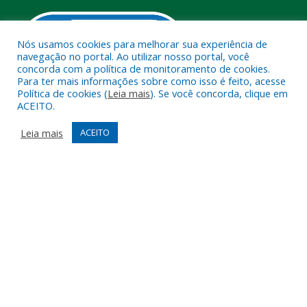
Nós usamos cookies para melhorar sua experiência de
navegação no portal. Ao utilizar nosso portal, você
concorda com a política de monitoramento de cookies.
Para ter mais informações sobre como isso é feito, acesse
Política de cookies (
Leia mais
). Se você concorda, clique em
ACEITO.
Muito mais que
criar site
ou
sistema para prefeituras
!
Realizamos uma
assessoria
completa, onde garantimos em
Leia mais
ACEITO
contrato que todas as exigências das
leis de transparência
pública
serão atendidas.
Conheça o
PNTP
e o
Radar da Transparência Pública
Todos os direitos reservados a Câmara Municipal de Melgaço.
Mapa do Site
Acessar Área Administrativa