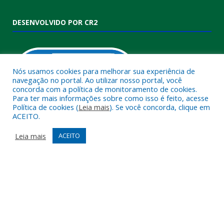
DESENVOLVIDO POR CR2
Nós usamos cookies para melhorar sua experiência de
navegação no portal. Ao utilizar nosso portal, você
concorda com a política de monitoramento de cookies.
Para ter mais informações sobre como isso é feito, acesse
Política de cookies (
Leia mais
). Se você concorda, clique em
ACEITO.
Muito mais que
criar site
ou
sistema para prefeituras
!
Realizamos uma
assessoria
completa, onde garantimos em
Leia mais
ACEITO
contrato que todas as exigências das
leis de transparência
pública
serão atendidas.
Conheça o
PNTP
e o
Radar da Transparência Pública