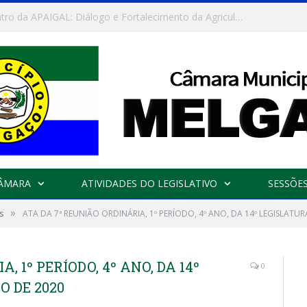
Convite: Encontro da APAIGAL: Diálogo e Fortalecimento da Agricultura Familiar
CÂMARA
ATIVIDADES DO LEGISLATIVO
SESSÕE
»
s
ATA DA 7ª REUNIÃO ORDINÁRIA, 1º PERÍODO, 4º ANO, DA 14º LEGISLATU
, 1º PERÍODO, 4º ANO, DA 14º
0
O DE 2020