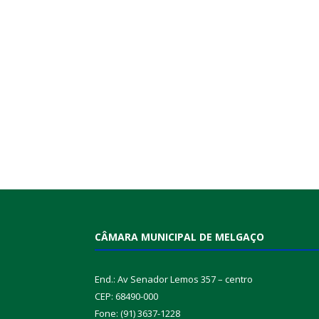
CÂMARA MUNICIPAL DE MELGAÇO
End.: Av Senador Lemos 357 – centro
CEP: 68490-000
Fone: (91) 3637-1228