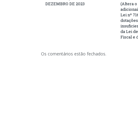
DEZEMBRO DE 2023
(Altera o
adiciona
Lei nº 71
dotações
insufici
da Lei d
Fiscal e 
Os comentários estão fechados.