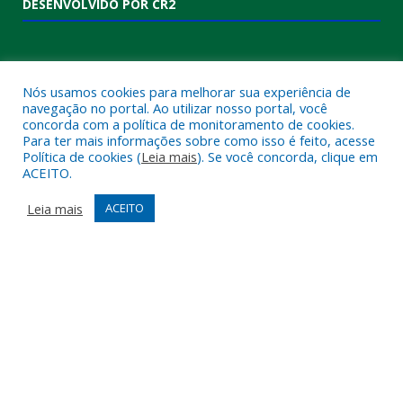
DESENVOLVIDO POR CR2
Nós usamos cookies para melhorar sua experiência de
navegação no portal. Ao utilizar nosso portal, você
concorda com a política de monitoramento de cookies.
Para ter mais informações sobre como isso é feito, acesse
Política de cookies (
Leia mais
). Se você concorda, clique em
ACEITO.
Muito mais que
criar site
ou
sistema para prefeituras
!
Realizamos uma
assessoria
completa, onde garantimos em
Leia mais
ACEITO
contrato que todas as exigências das
leis de transparência
pública
serão atendidas.
Conheça o
PNTP
e o
Radar da Transparência Pública
Todos os direitos reservados a Câmara Municipal de Melgaço.