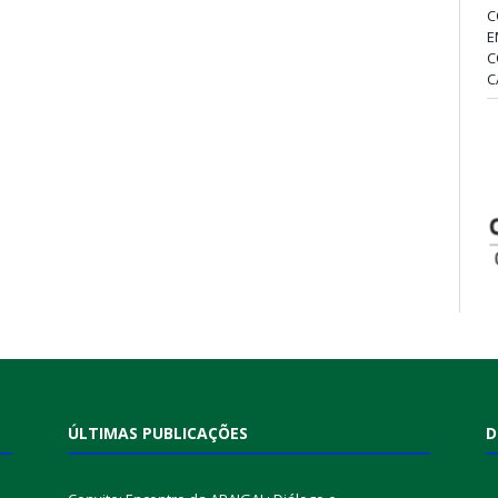
C
E
C
C
ÚLTIMAS PUBLICAÇÕES
D