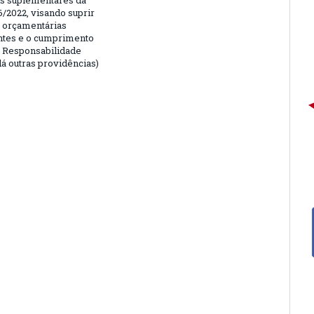
is suplementares da
6/2022, visando suprir
 orçamentárias
entes e o cumprimento
e Responsabilidade
dá outras providências)