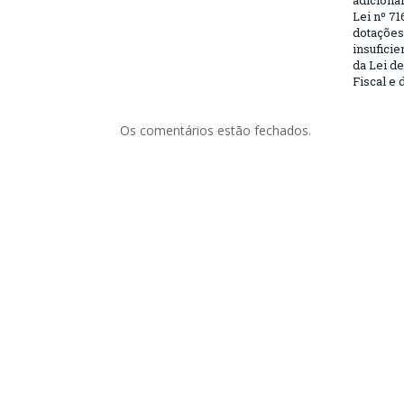
adiciona
Lei nº 71
dotações
insufici
da Lei d
Fiscal e 
Os comentários estão fechados.