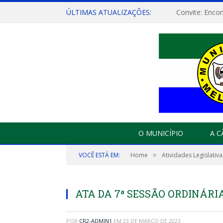
ÚLTIMAS ATUALIZAÇÕES:
O MUNICÍPIO
A 
»
VOCÊ ESTÁ EM:
Home
Atividades Legislativa
ATA DA 7ª SESSÃO ORDINÁRIA
POR
CR2-ADMIN1
EM
23 DE MARÇO DE 2023