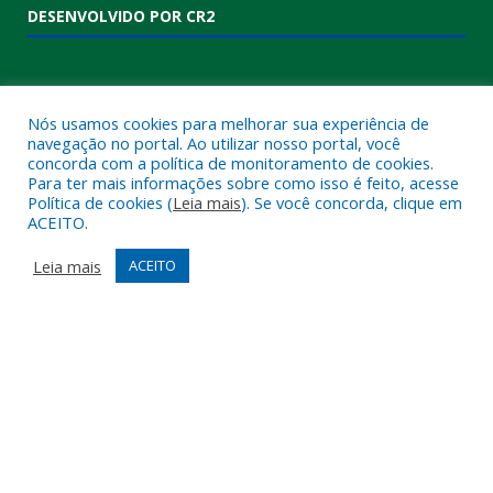
DESENVOLVIDO POR CR2
Nós usamos cookies para melhorar sua experiência de
navegação no portal. Ao utilizar nosso portal, você
concorda com a política de monitoramento de cookies.
Para ter mais informações sobre como isso é feito, acesse
Política de cookies (
Leia mais
). Se você concorda, clique em
ACEITO.
Muito mais que
criar site
ou
sistema para prefeituras
!
Realizamos uma
assessoria
completa, onde garantimos em
Leia mais
ACEITO
contrato que todas as exigências das
leis de transparência
pública
serão atendidas.
Conheça o
PNTP
e o
Radar da Transparência Pública
Todos os direitos reservados a Câmara Municipal de Melgaço.