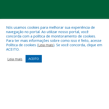
Nós usamos cookies para melhorar sua experiência de
navegação no portal. Ao utilizar nosso portal, você
concorda com a política de monitoramento de cookies.
Muito mais que
criar site
ou
sistema para prefeituras
!
Para ter mais informações sobre como isso é feito, acesse
Política de cookies (
Leia mais
). Se você concorda, clique em
Realizamos uma
assessoria
completa, onde garantimos em
ACEITO.
contrato que todas as exigências das
leis de transparência
pública
serão atendidas.
Leia mais
ACEITO
Conheça o
PNTP
e o
Radar da Transparência Pública
Todos os direitos reservados a Câmara Municipal de Melgaço.
Mapa do Site
Acessar Área Administrativa