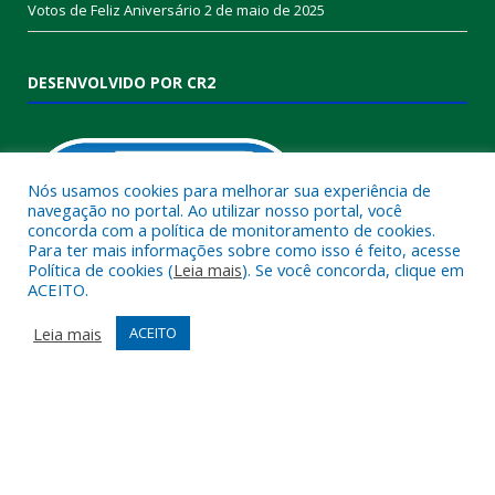
Votos de Feliz Aniversário
2 de maio de 2025
DESENVOLVIDO POR CR2
Nós usamos cookies para melhorar sua experiência de
navegação no portal. Ao utilizar nosso portal, você
concorda com a política de monitoramento de cookies.
Para ter mais informações sobre como isso é feito, acesse
Política de cookies (
Leia mais
). Se você concorda, clique em
ACEITO.
Muito mais que
criar site
ou
sistema para prefeituras
!
Realizamos uma
assessoria
completa, onde garantimos em
Leia mais
ACEITO
contrato que todas as exigências das
leis de transparência
pública
serão atendidas.
Conheça o
PNTP
e o
Radar da Transparência Pública