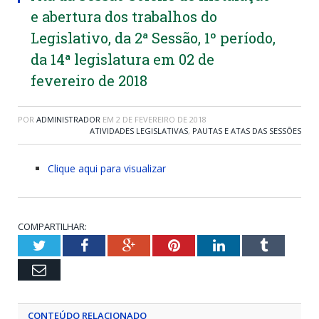
e abertura dos trabalhos do
Legislativo, da 2ª Sessão, 1º período,
da 14ª legislatura em 02 de
fevereiro de 2018
POR
ADMINISTRADOR
EM
2 DE FEVEREIRO DE 2018
ATIVIDADES LEGISLATIVAS
,
PAUTAS E ATAS DAS SESSÕES
Clique aqui para visualizar
COMPARTILHAR:
Twitter
Facebook
Google+
Pinterest
LinkedIn
Tumblr
Email
CONTEÚDO RELACIONADO