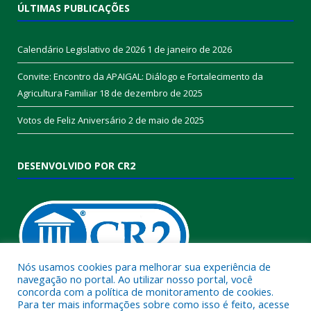
ÚLTIMAS PUBLICAÇÕES
Calendário Legislativo de 2026
1 de janeiro de 2026
Convite: Encontro da APAIGAL: Diálogo e Fortalecimento da
Agricultura Familiar
18 de dezembro de 2025
Votos de Feliz Aniversário
2 de maio de 2025
DESENVOLVIDO POR CR2
Nós usamos cookies para melhorar sua experiência de
navegação no portal. Ao utilizar nosso portal, você
concorda com a política de monitoramento de cookies.
Muito mais que
criar site
ou
sistema para prefeituras
!
Para ter mais informações sobre como isso é feito, acesse