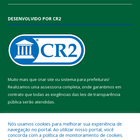
DESENVOLVIDO POR CR2
Muito mais que
criar site
ou
sistema para prefeituras
!
Realizamos uma
assessoria
completa, onde garantimos em
contrato que todas as exigências das
leis de transparência
pública
serão atendidas.
Conheça o
PNTP
e o
Radar da Transparência Pública
Nós usamos cookies para melhorar sua experiência de
navegação no portal. Ao utilizar nosso portal, você
concorda com a política de monitoramento de cookies.