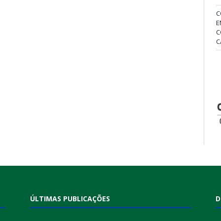
C
E
C
C
ÚLTIMAS PUBLICAÇÕES
D