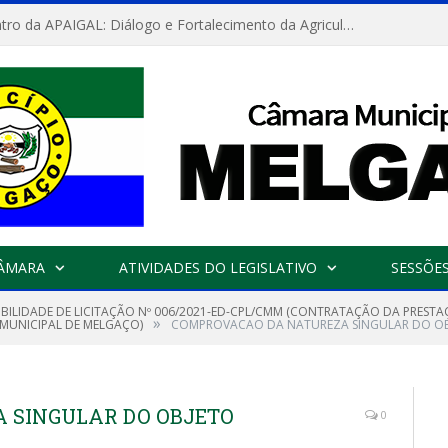
Convite: Encontro da APAIGAL: Diálogo e Fortalecimento da Agricultura Familiar
CÂMARA
ATIVIDADES DO LEGISLATIVO
SESSÕE
GIBILIDADE DE LICITAÇÃO Nº 006/2021-ED-CPL/CMM (CONTRATAÇÃO DA PRESTA
»
MUNICIPAL DE MELGAÇO)
COMPROVACAO DA NATUREZA SINGULAR DO O
 SINGULAR DO OBJETO
0