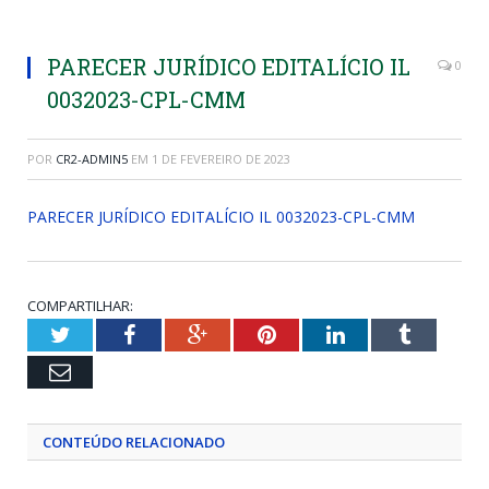
PARECER JURÍDICO EDITALÍCIO IL
0
0032023-CPL-CMM
POR
CR2-ADMIN5
EM
1 DE FEVEREIRO DE 2023
PARECER JURÍDICO EDITALÍCIO IL 0032023-CPL-CMM
COMPARTILHAR:
Twitter
Facebook
Google+
Pinterest
LinkedIn
Tumblr
Email
CONTEÚDO RELACIONADO