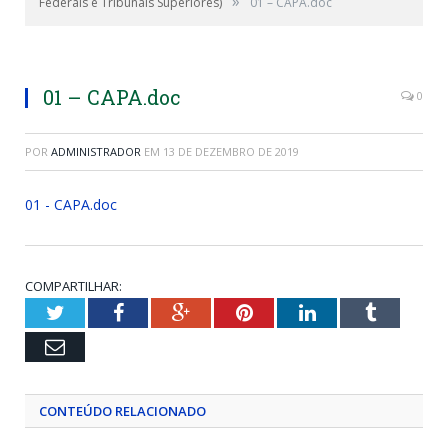
»
Federais e Tribunais Superiores)
01 – CAPA.doc
01 – CAPA.doc
0
POR
ADMINISTRADOR
EM
13 DE DEZEMBRO DE 2019
01 - CAPA.doc
COMPARTILHAR:
Twitter
Facebook
Google+
Pinterest
LinkedIn
Tumblr
Email
CONTEÚDO RELACIONADO