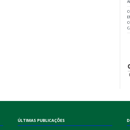
A
C
E
C
C
ÚLTIMAS PUBLICAÇÕES
D