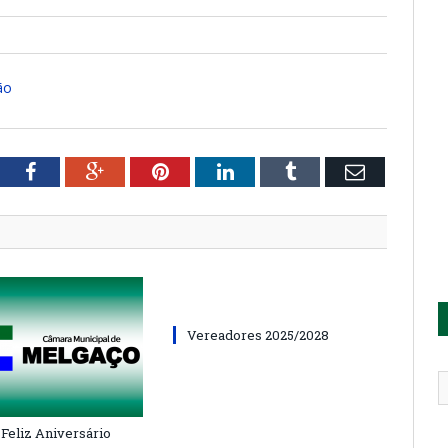
ão
tter
Facebook
Google+
Pinterest
LinkedIn
Tumblr
Email
Vereadores 2025/2028
 Feliz Aniversário