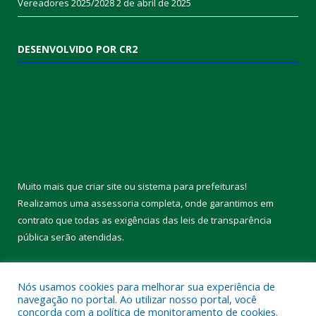
ÚLTIMAS PUBLICAÇÕES
Convite: Encontro da APAIGAL: Diálogo e Fortalecimento da
Agricultura Familiar
18 de dezembro de 2025
Votos de Feliz Aniversário
2 de maio de 2025
Vereadores 2025/2028
2 de abril de 2025
DESENVOLVIDO POR CR2
Nós usamos cookies para melhorar sua experiência de
navegação no portal. Ao utilizar nosso portal, você
concorda com a política de monitoramento de cookies.