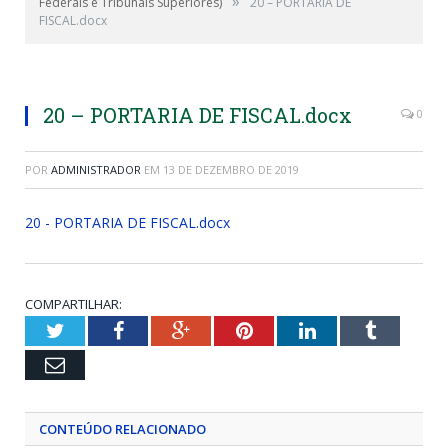
»
Federais e Tribunais Superiores)
20 – PORTARIA DE
FISCAL.docx
20 – PORTARIA DE FISCAL.docx
0
POR
ADMINISTRADOR
EM
13 DE DEZEMBRO DE 2019
20 - PORTARIA DE FISCAL.docx
COMPARTILHAR:
Twitter
Facebook
Google+
Pinterest
LinkedIn
Tumblr
Email
CONTEÚDO RELACIONADO