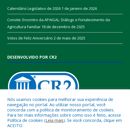
Calendário Legislativo de 2026
1 de janeiro de 2026
Convite: Encontro da APAIGAL: Diálogo e Fortalecimento da
Agricultura Familiar
18 de dezembro de 2025
Votos de Feliz Aniversário
2 de maio de 2025
DESENVOLVIDO POR CR2
Nós usamos cookies para melhorar sua experiência de
navegação no portal. Ao utilizar nosso portal, você
concorda com a política de monitoramento de cookies.
Muito mais que
criar site
ou
sistema para prefeituras
!
Para ter mais informações sobre como isso é feito, acesse
Política de cookies (
Leia mais
). Se você concorda, clique em
Realizamos uma
assessoria
completa, onde garantimos em
ACEITO.
contrato que todas as exigências das
leis de transparência