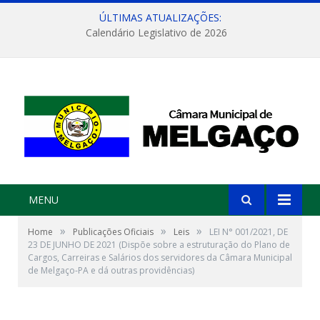
ÚLTIMAS ATUALIZAÇÕES:
Calendário Legislativo de 2026
MENU
»
»
»
Home
Publicações Oficiais
Leis
LEI N° 001/2021, DE
23 DE JUNHO DE 2021 (Dispõe sobre a estruturação do Plano de
Cargos, Carreiras e Salários dos servidores da Câmara Municipal
de Melgaço-PA e dá outras providências)