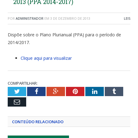
2013 (PPA 2014-2017)
POR
ADMINISTRADOR
EM
3 DE DEZEMBRO DE 2013
LEIS
Dispõe sobre o Plano Plurianual (PPA) para o período de
2014/2017.
Clique aqui para visualizar
COMPARTILHAR:
Twitter
Facebook
Google+
Pinterest
LinkedIn
Tumblr
Email
CONTEÚDO RELACIONADO