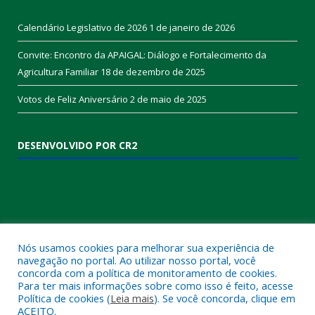
Calendário Legislativo de 2026
1 de janeiro de 2026
Convite: Encontro da APAIGAL: Diálogo e Fortalecimento da
Agricultura Familiar
18 de dezembro de 2025
Votos de Feliz Aniversário
2 de maio de 2025
DESENVOLVIDO POR CR2
Nós usamos cookies para melhorar sua experiência de
navegação no portal. Ao utilizar nosso portal, você
concorda com a política de monitoramento de cookies.
Muito mais que
criar site
ou
sistema para prefeituras
!
Para ter mais informações sobre como isso é feito, acesse
Política de cookies (
Leia mais
). Se você concorda, clique em
Realizamos uma
assessoria
completa, onde garantimos em
ACEITO.