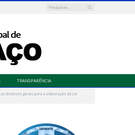
S
TRANSPARÊNCIA
s diretrizes gerais para a elaboração da Lei