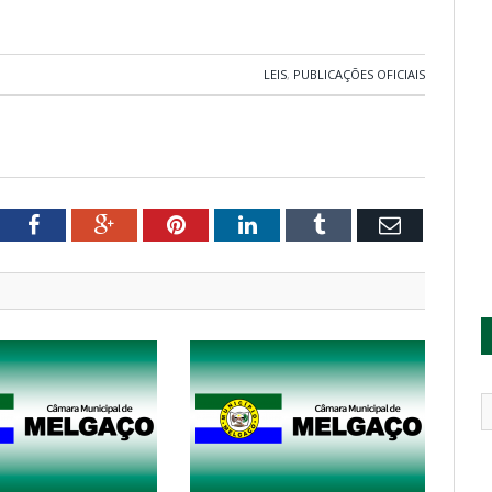
LEIS
,
PUBLICAÇÕES OFICIAIS
tter
Facebook
Google+
Pinterest
LinkedIn
Tumblr
Email