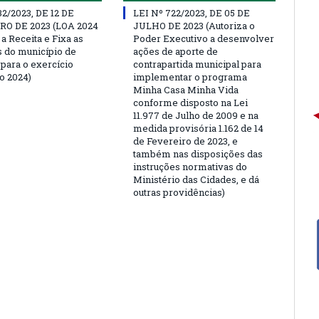
32/2023, DE 12 DE
LEI Nº 722/2023, DE 05 DE
O DE 2023 (LOA 2024
JULHO DE 2023 (Autoriza o
a Receita e Fixa as
Poder Executivo a desenvolver
 do município de
ações de aporte de
para o exercício
contrapartida municipal para
o 2024)
implementar o programa
Minha Casa Minha Vida
conforme disposto na Lei
11.977 de Julho de 2009 e na
medida provisória 1.162 de 14
de Fevereiro de 2023, e
também nas disposições das
instruções normativas do
Ministério das Cidades, e dá
outras providências)