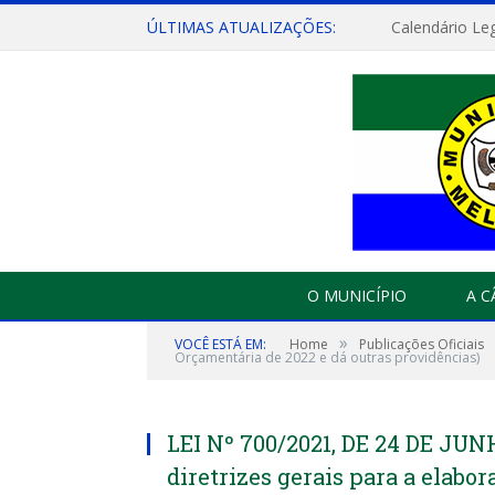
ÚLTIMAS ATUALIZAÇÕES:
Calendário Leg
O MUNICÍPIO
A 
»
VOCÊ ESTÁ EM:
Home
Publicações Oficiais
Orçamentária de 2022 e dá outras providências)
LEI Nº 700/2021, DE 24 DE JUN
diretrizes gerais para a elabo