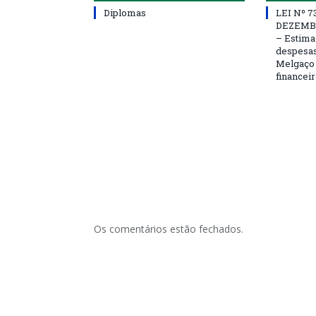
Diplomas
LEI Nº 7
DEZEMBR
– Estima 
despesas
Melgaço 
financeir
Os comentários estão fechados.