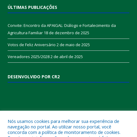
ÚLTIMAS PUBLICAÇÕES
Convite: Encontro da APAIGAL: Diálogo e Fortalecimento da
Agricultura Familiar
18 de dezembro de 2025
Votos de Feliz Aniversário
2 de maio de 2025
Vereadores 2025/2028
2 de abril de 2025
DESENVOLVIDO POR CR2
Nós usamos cookies para melhorar sua experiência de
navegação no portal. Ao utilizar nosso portal, você
concorda com a política de monitoramento de cookies.
Muito mais que
criar site
ou
sistema para prefeituras
!