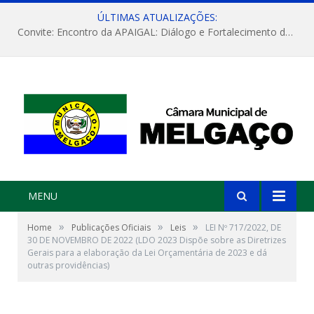
ÚLTIMAS ATUALIZAÇÕES:
Convite: Encontro da APAIGAL: Diálogo e Fortalecimento da Agricultura Familiar
MENU
»
»
»
Home
Publicações Oficiais
Leis
LEI Nº 717/2022, DE
30 DE NOVEMBRO DE 2022 (LDO 2023 Dispõe sobre as Diretrizes
Gerais para a elaboração da Lei Orçamentária de 2023 e dá
outras providências)