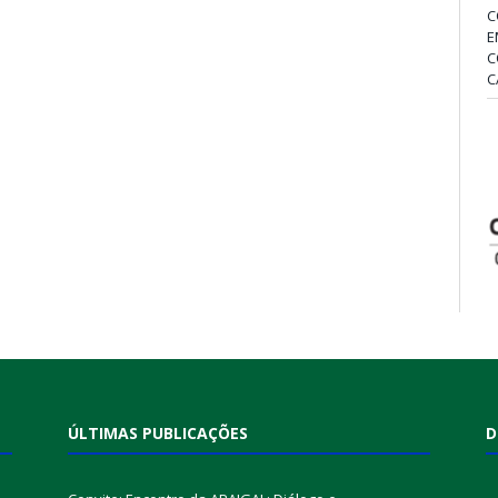
C
E
C
C
ÚLTIMAS PUBLICAÇÕES
D