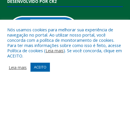
DESENVOLVIDO POR CR2
Nós usamos cookies para melhorar sua experiência de
navegação no portal. Ao utilizar nosso portal, você
concorda com a política de monitoramento de cookies.
Para ter mais informações sobre como isso é feito, acesse
Política de cookies (
Leia mais
). Se você concorda, clique em
ACEITO.
Muito mais que
criar site
ou
sistema para prefeituras
!
Realizamos uma
assessoria
completa, onde garantimos em
Leia mais
ACEITO
contrato que todas as exigências das
leis de transparência
pública
serão atendidas.
Conheça o
PNTP
e o
Radar da Transparência Pública
Todos os direitos reservados a Câmara Municipal de Melgaço.