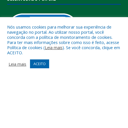
Nós usamos cookies para melhorar sua experiência de
navegação no portal. Ao utilizar nosso portal, você
concorda com a política de monitoramento de cookies.
Para ter mais informações sobre como isso é feito, acesse
Política de cookies (
Leia mais
). Se você concorda, clique em
ACEITO.
Muito mais que
criar site
ou
sistema para prefeituras
!
Realizamos uma
assessoria
completa, onde garantimos em
Leia mais
ACEITO
contrato que todas as exigências das
leis de transparência
pública
serão atendidas.
Conheça o
PNTP
e o
Radar da Transparência Pública
Todos os direitos reservados a Câmara Municipal de Melgaço.