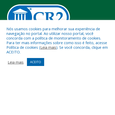
Nós usamos cookies para melhorar sua experiência de
navegação no portal. Ao utilizar nosso portal, você
concorda com a política de monitoramento de cookies.
Muito mais que
criar site
ou
sistema para prefeituras
!
Para ter mais informações sobre como isso é feito, acesse
Política de cookies (
Leia mais
). Se você concorda, clique em
Realizamos uma
assessoria
completa, onde garantimos em
ACEITO.
contrato que todas as exigências das
leis de transparência
pública
serão atendidas.
Leia mais
ACEITO
Conheça o
PNTP
e o
Radar da Transparência Pública
Todos os direitos reservados a Câmara Municipal de Melgaço.
Mapa do Site
Acessar Área Administrativa