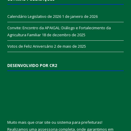
End.: Av Senador Lemos 357 – centro
CEP: 68490-000
Fone: (91) 3637-1228
Horário de atendimento: 07:00 às 12:00
ÚLTIMAS PUBLICAÇÕES
Calendário Legislativo de 2026
1 de janeiro de 2026
Convite: Encontro da APAIGAL: Diálogo e Fortalecimento da
Agricultura Familiar
18 de dezembro de 2025
Votos de Feliz Aniversário
2 de maio de 2025
DESENVOLVIDO POR CR2