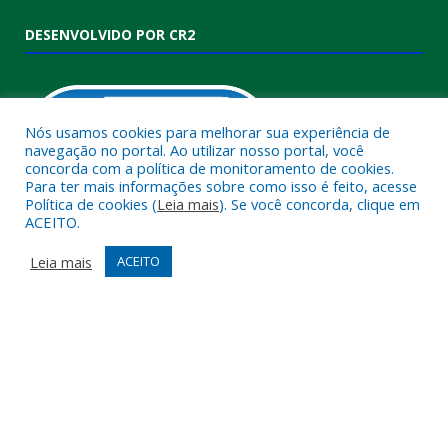
DESENVOLVIDO POR CR2
Nós usamos cookies para melhorar sua experiência de
navegação no portal. Ao utilizar nosso portal, você
concorda com a política de monitoramento de cookies.
Para ter mais informações sobre como isso é feito, acesse
Política de cookies (
Leia mais
). Se você concorda, clique em
ACEITO.
Muito mais que
criar site
ou
sistema para prefeituras
!
Realizamos uma
assessoria
completa, onde garantimos em
Leia mais
ACEITO
contrato que todas as exigências das
leis de transparência
pública
serão atendidas.
Conheça o
PNTP
e o
Radar da Transparência Pública