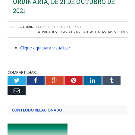
ORDINÁRIA, DE 21 DE OUTUBRO DE
2021
POR
CR2-ADMIN5
EM
21 DE OUTUBRO DE 2021
ATIVIDADES LEGISLATIVAS
,
PAUTAS E ATAS DAS SESSÕES
Clique aqui para visualizar
COMPARTILHAR:
Twitter
Facebook
Google+
Pinterest
LinkedIn
Tumblr
Email
CONTEÚDO RELACIONADO