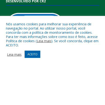
DESENVOLVIDO POR CR2
Nós usamos cookies para melhorar sua experiência de
navegação no portal. Ao utilizar nosso portal, você
concorda com a política de monitoramento de cookies.
Para ter mais informações sobre como isso é feito, acesse
Política de cookies (
Leia mais
). Se você concorda, clique em
ACEITO.
Muito mais que
criar site
ou
sistema para prefeituras
!
Realizamos uma
assessoria
completa, onde garantimos em
Leia mais
ACEITO
contrato que todas as exigências das
leis de transparência
pública
serão atendidas.
Conheça o
PNTP
e o
Radar da Transparência Pública
Todos os direitos reservados a Câmara Municipal de Melgaço.