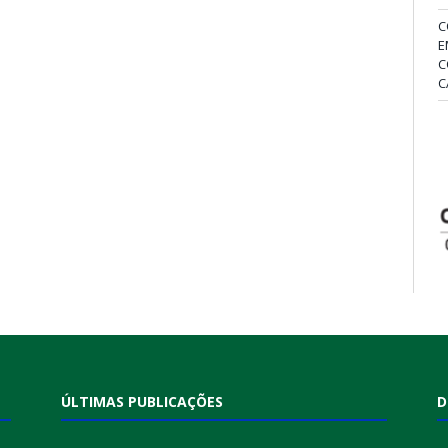
C
E
C
C
ÚLTIMAS PUBLICAÇÕES
D