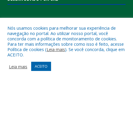
Nós usamos cookies para melhorar sua experiência de
navegação no portal. Ao utilizar nosso portal, você
concorda com a política de monitoramento de cookies.
Para ter mais informações sobre como isso é feito, acesse
Política de cookies (
Leia mais
). Se você concorda, clique em
ACEITO.
Muito mais que
criar site
ou
sistema para prefeituras
!
Realizamos uma
assessoria
completa, onde garantimos em
Leia mais
ACEITO
contrato que todas as exigências das
leis de transparência
pública
serão atendidas.
Conheça o
PNTP
e o
Radar da Transparência Pública
Todos os direitos reservados a Câmara Municipal de Melgaço.