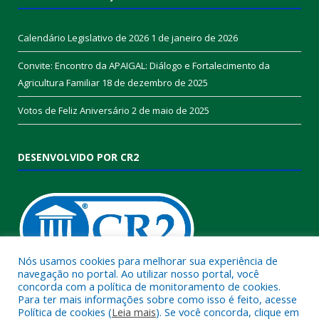
Calendário Legislativo de 2026
1 de janeiro de 2026
Convite: Encontro da APAIGAL: Diálogo e Fortalecimento da
Agricultura Familiar
18 de dezembro de 2025
Votos de Feliz Aniversário
2 de maio de 2025
DESENVOLVIDO POR CR2
Nós usamos cookies para melhorar sua experiência de
navegação no portal. Ao utilizar nosso portal, você
concorda com a política de monitoramento de cookies.
Muito mais que
criar site
ou
sistema para prefeituras
!
Para ter mais informações sobre como isso é feito, acesse
Política de cookies (
Leia mais
). Se você concorda, clique em
Realizamos uma
assessoria
completa, onde garantimos em