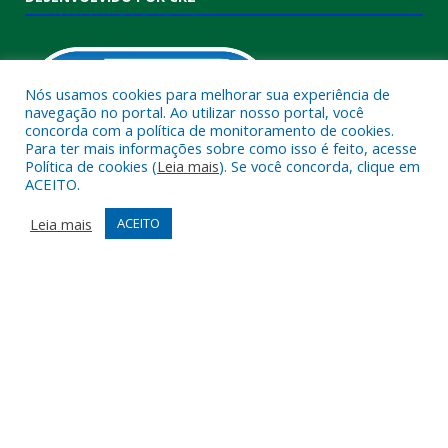
Nós usamos cookies para melhorar sua experiência de
navegação no portal. Ao utilizar nosso portal, você
concorda com a política de monitoramento de cookies.
Para ter mais informações sobre como isso é feito, acesse
Política de cookies (
Leia mais
). Se você concorda, clique em
ACEITO.
Muito mais que
criar site
ou
sistema para prefeituras
!
Realizamos uma
assessoria
completa, onde garantimos em
Leia mais
ACEITO
contrato que todas as exigências das
leis de transparência
pública
serão atendidas.
Conheça o
PNTP
e o
Radar da Transparência Pública
Todos os direitos reservados a Câmara Municipal de Melgaço.